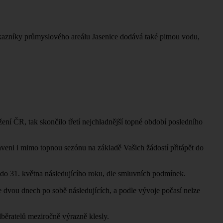
ákazníky průmyslového areálu Jasenice dodává také pitnou vodu,
.
ení ČR, tak skončilo třetí nejchladnější topné období posledního
veni i mimo topnou sezónu na základě Vašich žádostí přitápět do
do 31. května následujícího roku, dle smluvních podmínek.
dvou dnech po sobě následujících, a podle vývoje počasí nelze
běratelů meziročně výrazně klesly.