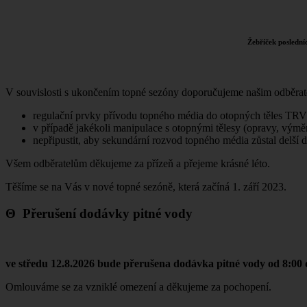
Žebříček poslední
V souvislosti s ukončením topné sezóny doporučujeme našim odběrate
regulační prvky přívodu topného média do otopných těles TRV (
v případě jakékoli manipulace s otopnými tělesy (opravy, vým
nepřipustit, aby sekundární rozvod topného média zůstal delší
Všem odběratelům děkujeme za přízeň a přejeme krásné léto.
Těšíme se na Vás v nové topné sezóně, která začíná 1. září 2023.
Θ Přerušení dodávky pitné vody
ve středu 12.8.2026 bude
přerušena dodávka pitné vody od 8:00 
Omlouváme se za vzniklé omezení a děkujeme za pochopení.