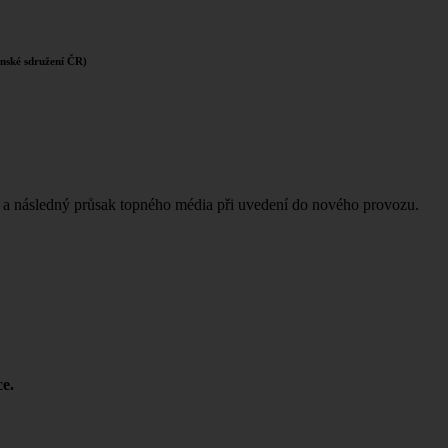
enské sdružení ČR)
ků a následný průsak topného média při uvedení do nového provozu.
e.