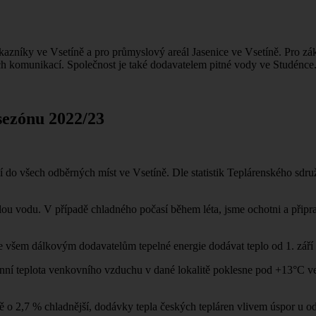
ákazníky ve Vsetíně a pro průmyslový areál Jasenice ve Vsetíně. Pro z
ch komunikací. Společnost je také dodavatelem pitné vody ve Studénce
 sezónu 2022/23
 do všech odběrných míst ve Vsetíně. Dle statistik Teplárenského sdruž
u vodu. V případě chladného počasí během léta, jsme ochotni a připra
e všem dálkovým dodavatelům tepelné energie dodávat teplo od 1. září 
í teplota venkovního vzduchu v dané lokalitě poklesne pod +13°C ve 
ě o 2,7 % chladnější, dodávky tepla českých tepláren vlivem úspor u od