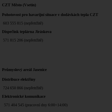
CZT Město (Vsetín)
Pohotovost pro havarijní situace v dodávkách tepla CZT
603 555 815 (nepřetržitě)
Dispečink teplárna Jiráskova
571 815 206 (nepřetržitě)
Průmyslový areál Jasenice
Distribuce elektřiny
724 650 866 (nepřetržitě)
Elektronické komunikace
571 404 545 (pracovní dny 6:00÷14:00)