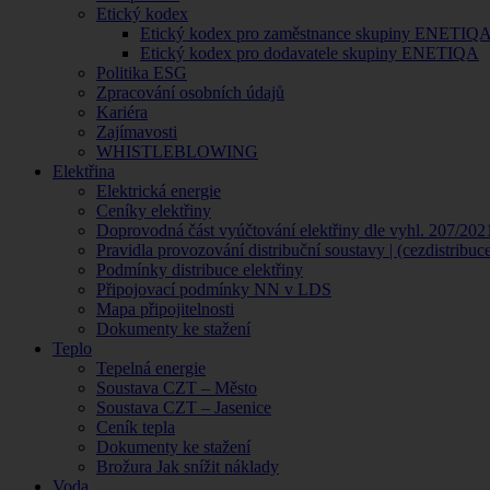
Etický kodex
Etický kodex pro zaměstnance skupiny ENETIQ
Etický kodex pro dodavatele skupiny ENETIQA
Politika ESG
Zpracování osobních údajů
Kariéra
Zajímavosti
WHISTLEBLOWING
Elektřina
Elektrická energie
Ceníky elektřiny
Doprovodná část vyúčtování elektřiny dle vyhl. 207/202
Pravidla provozování distribuční soustavy | (cezdistribuc
Podmínky distribuce elektřiny
Připojovací podmínky NN v LDS
Mapa připojitelnosti
Dokumenty ke stažení
Teplo
Tepelná energie
Soustava CZT – Město
Soustava CZT – Jasenice
Ceník tepla
Dokumenty ke stažení
Brožura Jak snížit náklady
Voda