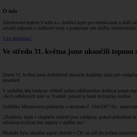
O nás
Zásobování teplem Vsetín a.s. dodává teplo pro domácnosti a další z
odvádí odpadní a srážkové vody a poskytuje zde služby elektronický
Více informací
Ve středu 31. května jsme ukončili topnou
Dnem 31. května jsme definitivně ukončili dodávky tepla pro vytápění
desetiletí.
V průběhu léta budeme většině našim odběratelům dodávat pouze teplo
všech odběrných míst ve Vsetíně, pokud to bude technicky možné.
Vyhláška Ministerstva průmyslu a obchodu č. 194/2007 Sb., stanovuj
„Dodávky tepla v otopném období jsou zahájeny, pokud průměrná denn
očekávat zvýšení této teploty v dalším dni.“
Přestože bylo aktuální topné období v ČR od září do května meziročn