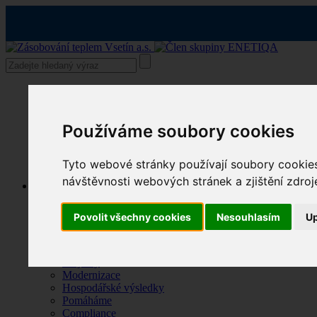
Používáme soubory cookies
Tyto webové stránky používají soubory cookies
návštěvnosti webových stránek a zjištění zdroj
O společnosti
Profil a historie společnosti
Kde působíme
Povolit všechny cookies
Nesouhlasím
Up
Město Vsetín
Město Studénka
Statistika zákazníků
Projekty
Modernizace
Hospodářské výsledky
Pomáháme
Compliance