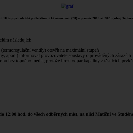
ch 10 topných období podle klimatické náročnosti (°D) a průměr 2013 až 2023 (zdroj Teplár
lům následující:
termoregulační ventily) otevřít na maximální stupeň
ěny, apod.) informovat provozovatele soustavy o prováděných zásazích
 dobu bez topného média, protože hrozí odpar kapaliny z těsnicích prv
do 12:00 hod.
do všech odběrných míst,
na ulici
Matiční ve Studénc